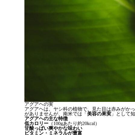
アグアヘの実
アグアヘは、ヤシ科の植物で、見た目は赤みがか
がありませんが、南米では「
美容の果実
」として
アグアヘの主な特徴
低カロリー
（100gあたり約20kcal）
甘酸っぱい爽やかな味わい
ビタミン・ミネラルが豊富