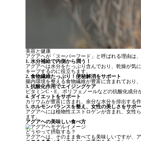
美容と健康
アグアヘが「スーパーフード」と呼ばれる理由は
1. 水分補給で内側から潤う！
アグアヘは水分をたっぷり含んでおり、乾燥が気
キープするのに役立ちます。
2. 食物繊維たっぷり！便秘解消をサポート
腸内環境を整える食物繊維が豊富に含まれており
3. 抗酸化作用でエイジングケア
ビタミンC・E、ポリフェノールなどの抗酸化成分
4. ダイエットをサポート
カリウムが豊富に含まれ、余分な水分を排出する
5. ホルモンバランスを整え、女性の美しさをサポ
アグアヘには植物性エストロゲンが含まれ、女性
ます。
アグアヘの美味しい食べ方
どうやって摂取する？
アグアヘは、そのまま食べても美味しいですが、