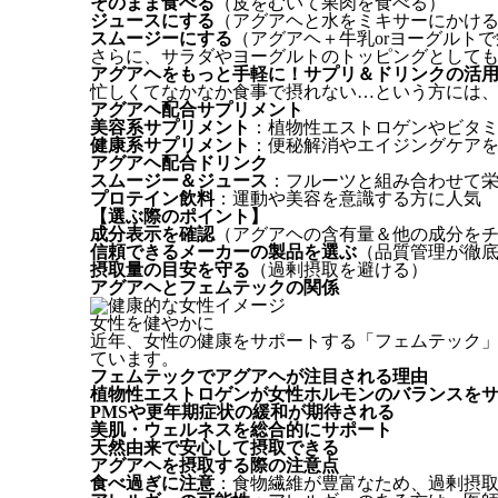
そのまま食べる
（皮をむいて果肉を食べる）
ジュースにする
（アグアヘと水をミキサーにかけ
スムージーにする
（アグアヘ＋牛乳orヨーグルト
さらに、サラダやヨーグルトのトッピングとして
アグアヘをもっと手軽に！サプリ＆ドリンクの活
忙しくてなかなか食事で摂れない…という方には
アグアヘ配合サプリメント
美容系サプリメント
：植物性エストロゲンやビタミ
健康系サプリメント
：便秘解消やエイジングケア
アグアヘ配合ドリンク
スムージー＆ジュース
：フルーツと組み合わせて
プロテイン飲料
：運動や美容を意識する方に人気
【選ぶ際のポイント】
成分表示を確認
（アグアヘの含有量＆他の成分を
信頼できるメーカーの製品を選ぶ
（品質管理が徹
摂取量の目安を守る
（過剰摂取を避ける）
アグアヘとフェムテックの関係
女性を健やかに
近年、女性の健康をサポートする「フェムテック
ています。
フェムテックでアグアヘが注目される理由
植物性エストロゲンが女性ホルモンのバランスを
PMSや更年期症状の緩和が期待される
美肌・ウェルネスを総合的にサポート
天然由来で安心して摂取できる
アグアヘを摂取する際の注意点
食べ過ぎに注意
：食物繊維が豊富なため、過剰摂