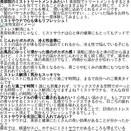
美容院のミストトリートメントみたい！
美容院でトリートメントをするとき
に、スチームを当ててくれることがありますよね？ あれと同じで、ミスト
が髪のキューティクルを整え、潤いを閉じ込めてくれるイメージです。
「髪のパサつきが気になる」「髪が広がりやすい…」といった悩みをお持ち
の場合は、ミストサウナを一度体験してみましょう。
ミストサウナで心も体もリフレッシュ！
ストレス解消にも！
美容効果だけじゃなく、ミストサウナは心と体の健康にもとってもグッドで
す。
1. じんわりポカポカ、冷え性改善に
ミストの温かさが体を芯から温めてくれるから、冷え性で悩んでいる子にも
おすすめします。
お風呂にゆっくり浸かった後のポカポカ感！
湯船に浸かると体の芯から温ま
るけど、ミストサウナはその温かさがじんわりと長く続く感じです。湯冷め
しにくくなるかも。体の表面だけでなく、内側から温かさが伝わってきて、
手足の先までポカポカに。
体が温まると血の巡りも良くなるから、肩こりやむくみの改善にもつながる
と言われているんだ。
2. ストレス解消！気分もスッキリ✨
温かいミストに包まれてゆったり過ごす時間は、まるで自分へのご褒美タイ
ムです。
まったり過ごす時間！
誰にも邪魔されず、リラックスできる空間でボーっと
する時間って、ストレス解消になりますよね？ミストサウナも、そんな自分
だけの癒しの時間になるでしょう。
アロマキャンドルの香りに癒されるみたい！
心地よい温かさと、もしアロマ
の香りがするミストだったら、五感でリラックスできるから、日ごろの疲れ
やストレスがスーッと溶けていく感覚を味わえるかも。
心地よい温かさとミストに包まれてリラックスすることで、日頃のストレス
がスーッと消えて、気分もリフレッシュできるでしょう。
ミストサウナを生活に取り入れてみない？
ミストサウナは、美容と健康にたくさんの良い効果があることが分かったか
な？
最近では、銭湯やスパ、ホテルにミストサウナがあるところも増えている