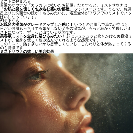
ミストに包まれる
普通のサウナが「カラカラに乾いたお部屋」だとすると、ミストサウナは
「
お肌と髪を優しく包み込む霧のお部屋
」ってイメージです。まるで、お風
呂上りに洗面台の鏡がくもるみたいに、浴室全体がフワフワのミストでいっ
ぱいになっています。
例えるなら、
お風呂の湯気がグレードアップした感じ！
いつものお風呂で湯気が立つと、
何だかお肌もっちりする気がしない？あの湯気が、もっと細かくて優しいミ
ストになって、ずーっと出ている状態です。
美容液ミストを全身に浴びるみたい！
顔にシュシュッと吹きかける美容液ミ
ストが、全身を優しく包み込んでくれるような感覚です。
このミスト、熱すぎないから息苦しくないし、じんわりと体が温まってくる
のも特徴です。
ミストサウナの嬉しい美容効果