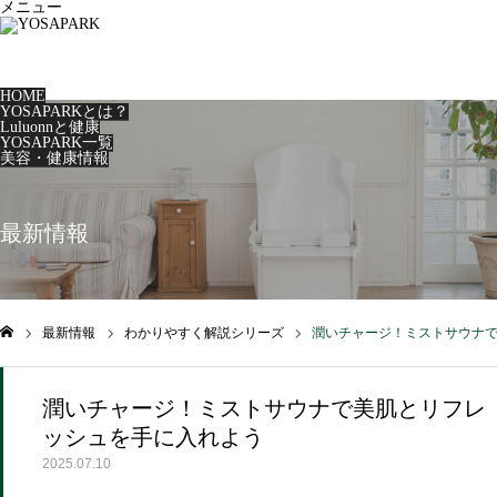
メニュー
HOME
YOSAPARKとは？
Luluonnと健康
YOSAPARK一覧
美容・健康情報
最新情報
最新情報
わかりやすく解説シリーズ
潤いチャージ！ミストサウナ
ム
潤いチャージ！ミストサウナで美肌とリフレ
ッシュを手に入れよう
2025.07.10