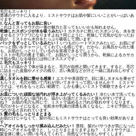
毛穴もスッキリ！
普通のサウナに入るより、ミストサウナはお肌や髪にいいことがいっぱいあ
ります。
1. なんと言ってもお肌に良い
これはミストサウナの一番の魅力と言ってもいいかも知れません。
乾燥したスポンジが水を吸うみたい！
カチカチに乾いたスポンジも、水を含
ませるとフワフワになりますよね？同じように、乾燥して元気がなかったお
肌が、ミストから水分をたっぷり吸収して潤います。
パックをずっとしているみたい！
いつものシートマスクみたいに、お肌にず
ーっと潤いをチャージしてくれている感じです。だから、お風呂から出た後
も、お肌がしっとりしているのを実感できるでしょう。
ミストが毛穴の奥まで届いて、お肌がしっとり潤うから、乾燥によるカサカ
サ肌が気になる場合には特にオススメです。
2. 毛穴もスッキリ！
ミストの温かさで体が温まると、毛穴が自然と開いてきます。すると、毛穴
に詰まった皮脂やメイクの残り、古い角質などが汗と一緒に流れ出しやすく
なります。
蒸しタオルを顔に乗せる感覚！
エステや美容院で、顔に蒸しタオルを乗せて
もらうと、毛穴が開いて汚れが浮いてきそうって思いませんか？ ミストサ
ウナは、それをもっと広い範囲で、しかも優しいミストで体験できるイメー
ジです。
お皿についた頑固な油汚れが浮き上がってくるみたい！
冷たい水で洗っても
なかなか落ちない油汚れも、温かいお湯だとスルッと落ちやすいですよ
ね？ お肌の毛穴も同じで、ミストで温めると汚れが取れやすくなります。
毛穴がキレイになると、化粧水や乳液の浸透も良くなるし、ニキビ予防にも
つながると言われています。
3. 髪の毛もしっとりまとまる
お肌だけじゃなくて、髪の毛にもミストサウナはとっても良い効果がありま
す。
ヘアオイルをしっかり揉み込んだみたい！
普段、髪のパサつきが気になった
時にヘアオイルを使うと、しっとりまとまりますよね？ ミストサウナは、
髪全体に優しい潤いを与えてくれて、自然なツヤを出しやすくします。