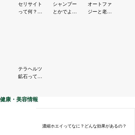
セリサイト
シャンプー
オートファ
って何？肌
とかでよく
ジーと老化
や健康に良
ある「シリ
について例
い理由を分
コンフリ
えを豊富に
かりやす
ー」ってな
分かりや
く…
に…
す…
テラヘルツ
鉱石って知
ってる？ ～
健康パワー
健康・美容情報
の秘密に…
濃縮ホエイってなに？どんな効果があるの？