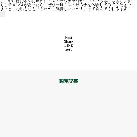
し、中にはお家のお風呂にミストサウナ機能がついているものもあります。
もしチャンスがあったら、ぜひ一度ミストサウナを体験してみてください。
きっと、お肌も心も「ふわ〜、気持ちいい〜！」って喜んでくれるはず！
Post
Share
LINE
note
関連記事