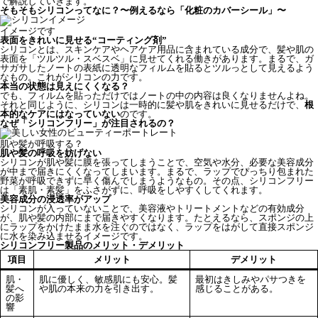
で解説していきます。
そもそもシリコンってなに？〜例えるなら「化粧のカバーシール」〜
イメージです
表面をきれいに見せる“コーティング剤”
シリコンとは、スキンケアやヘアケア用品に含まれている成分で、髪や肌の
表面を「ツルツル・スベスベ」に見せてくれる働きがあります。まるで、ガ
サガサしたノートの表紙に透明なフィルムを貼るとツルっとして見えるよう
なもの。これがシリコンの力です。
本当の状態は見えにくくなる？
でも、フィルムを貼っただけではノートの中の内容は良くなりませんよね。
それと同じように、シリコンは一時的に髪や肌をきれいに見せるだけで、
根
本的なケアにはなっていない
のです。
なぜ「シリコンフリー」が注目されるの？
肌や髪が呼吸する？
肌や髪の呼吸を妨げない
シリコンが肌や髪に膜を張ってしまうことで、空気や水分、必要な美容成分
が中まで届きにくくなってしまいます。まるで、ラップでぴっちり包まれた
野菜が呼吸できずに早く傷んでしまうようなもの。その点、シリコンフリー
は「素肌・素髪」をふさがずに、呼吸をしやすくしてくれます。
美容成分の浸透率がアップ
シリコンが入っていないことで、美容液やトリートメントなどの有効成分
が、肌や髪の内部にまで届きやすくなります。たとえるなら、スポンジの上
にラップをかけたまま水を注ぐのではなく、ラップをはがして直接スポンジ
に水を染み込ませるイメージです。
シリコンフリー製品のメリット・デメリット
項目
メリット
デメリット
肌・
肌に優しく、敏感肌にも安心。髪
最初はきしみやパサつきを
髪へ
や肌の本来の力を引き出す。
感じることがある。
の影
響