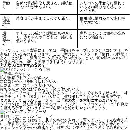
手触
自然な質感を取り戻せる。継続使
シリコンの手触りに慣れて
り
用でツヤが出やすい。
いると物足りなく感じるこ
とがある。
成分
美容成分が中までしっかり届く。
使用感に慣れるまで少し時
浸透
間がかかる。
性
環
ナチュラル成分で環境にもやさし
商品によっては価格が高め
境・
く、赤ちゃんや子どもと一緒にも
になる場合も。
安全
使いやすい。
性
どうでしょうか？製品によっては、手触りをキープしつつシリコンフリーを
実現しているものもあります。ここに挙げたデメリットも「慣れ」の問題で
あることが多く、数週間〜1ヶ月ほど使い続けることで、髪や肌の本来の力
が引き出され、違いを実感できるようになります。
どんな人におすすめなの？
お子様のためにも
肌が敏感でトラブルが多い人
髪にコシやハリを取り戻したい人
自然派・オーガニック志向の人
赤ちゃんや小さなお子さんと一緒に使いたい人
シリコンフリーは、すべての人にとって「マスト」ではありませんが、「本
来の美しさ」を引き出したい人には、ぜひ試してもらいたい選択肢です。
まとめ：ナチュラルビューティーは「素の力」を大切にすることから
シリコンは「見た目を良くするコーティング」、シリコンフリーは「内側か
ら整えるケア」というイメージを持つと分かりやすいでしょう。
目指せ！ナチュラルビューティー
メイクで隠すのではなく、肌そのものをきれいに育てていく。そんな考え方
に共感するなら、今日から“シリコンフリー”の選択を始めてみませんか？
まずはシャンプーや化粧水など、日常でよく使うものから変えてみるのがオ