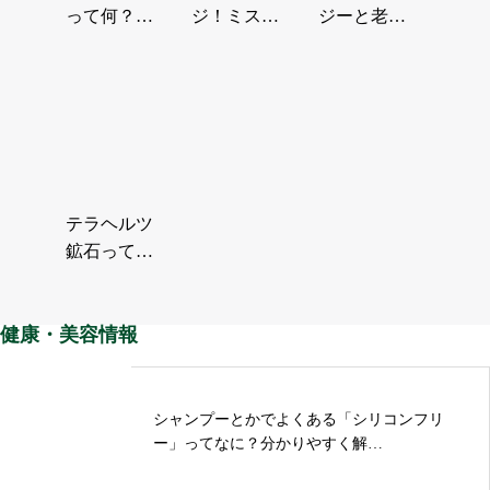
って何？肌
ジ！ミスト
ジーと老化
や健康に良
サウナで美
について例
い理由を分
肌とリフレ
えを豊富に
かりやす
ッシュを
分かりや
く…
手…
す…
テラヘルツ
鉱石って知
ってる？ ～
健康パワー
健康・美容情報
の秘密に…
シャンプーとかでよくある「シリコンフリ
ー」ってなに？分かりやすく解…