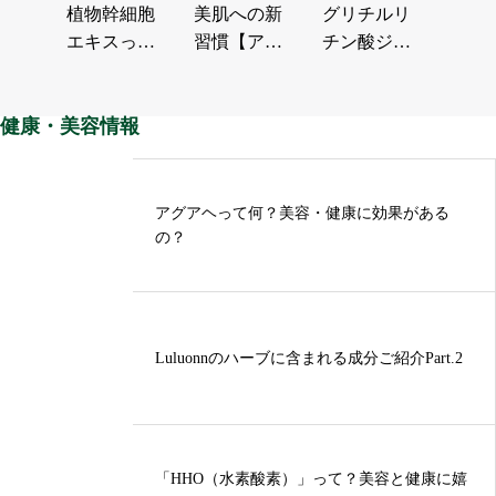
植物幹細胞
美肌への新
グリチルリ
エキスって
習慣【アル
チン酸ジカ
なに？ヒト
ファアルブ
リウム（グ
幹細胞との
チン】で叶
リチルリチ
健康・美容情報
違いは？
える「透
ン酸2K）…
明…
アグアヘって何？美容・健康に効果がある
の？
Luluonnのハーブに含まれる成分ご紹介Part.2
「HHO（水素酸素）」って？美容と健康に嬉