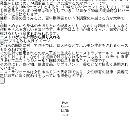
発生をしはじめ、24歳前後でピークに達するのがポイントです。
このときを100パーセントとすると、10歳なら2パーセントとなります。30歳
を過ぎると少しずつ分量は低下をしていき、45歳から50歳の閉経時は10パー
セント以下になります。
健康・美容の面でみると、更年期障害という体調変化を感じる方が大半で
す。
頭痛・めまいや身体の火照りという現象となり、なかには精神面にも大きく
作用をされる方もいるほどです。美容ではムダ毛が濃くなった、頭髪がよく
抜けるという変化もあらわれます。
エストロゲンを外部から摂り入れる
これらの問題に対して昨今では、婦人科などでホルモン注射をされるケース
もあるわけです。
その注射で使用されるのが人工的に生成をしたエストラジオールで、0.5mlほ
どを注射します。なかには点滴で対応をされるケースもあり、血液中に直接
含ませてエストラジオールと同様の効果を得ることが可能です。
その他にも、食べ物、健康食品、サプリメント、薬などなど幅広く展開され
ています。
エストラジオールは女性ホルモンの代名詞であり、女性特有の健康・美容問
題に非常に深く関わりをもっている成分なのです。
Post
Share
LINE
note