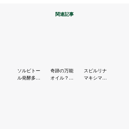
関連記事
ソルビトー
奇跡の万能
スピルリナ
ル発酵多糖
オイル？タ
マキシマエ
とは？
マヌオイル
キスってな
が女性の美
に？
容と健康
を…