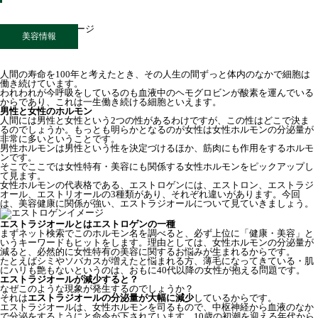
美容情報
人間の寿命を100年と考えたとき、その人生の間ずっと体内のなかで細胞は
働き続けています。
われわれが今呼吸をしているのも血液中のヘモグロビンが酸素を運んでいる
からであり、これは一生働き続ける細胞といえます。
男性と女性のホルモン
人間には男性と女性という2つの性があるわけですが、この性はどこで決ま
るのでしょうか。もっとも明らかとなるのが女性は女性ホルモンの分泌量が
非常に多いということです。
男性ホルモンは男性という性を決定づけるほか、筋肉にも作用をするホルモ
ンです。
そこでここでは女性特有・美容にも関係する女性ホルモンをピックアップし
て見ます。
女性ホルモンの代表格である、エストロゲンには、エストロン、エストラジ
オール、エストリオールの3種類があり、それぞれ違いがあります。今回
は、美容健康に関係が強い、エストラジオールについて見ていきましょう。
エストラジオールとはエストロゲンの一種
まずネット検索でこのホルモン名を調べると、必ず上位に「健康・美容」と
いうキーワードもヒットをします。理由としては、女性ホルモンの分泌量が
減ると、必然的に女性特有の美容に関するお悩みが生まれるからです。
たとえばシミやソバカスが増えたと悩まれる方、薄毛になってきている・肌
にハリも艶もないというのは、おもに40代以降の女性が抱える問題です。
エストラジオールが減少すると？
なぜこのような現象が発生するのでしょうか？
それは
エストラジオールの分泌量が大幅に減少
しているからです。
エストラジオールは、女性ホルモンを司るもので、中枢神経から血液のなか
で分泌をするようにと命令が下されています。10歳の初潮を迎える年代から